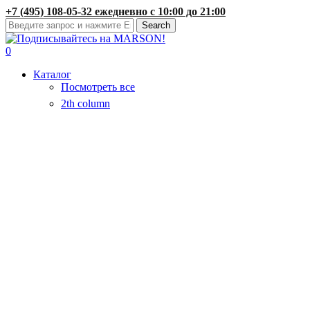
Skip
+7 (495) 108-05-32 ежедневно с 10:00 до 21:00
to
Search
main
Close
content
Search
search
account
0
Menu
Каталог
Посмотреть все
2th column