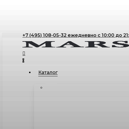
Skip
to
main
content
+7 (495) 108-05-32 ежедневно с 10:00 до 21
search
account
0
Menu
Каталог