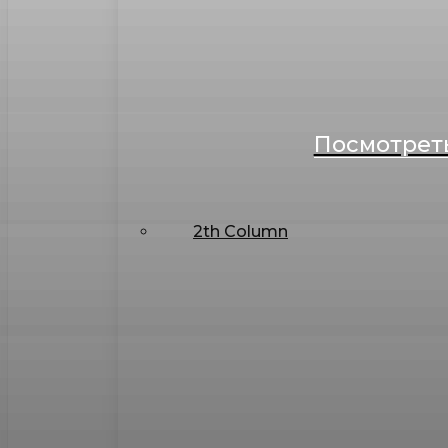
Посмотреть
2th Column