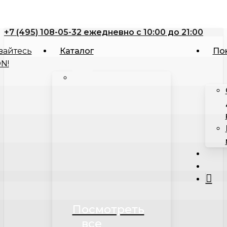
Close
Корзина
Skip
Cart
to
+7 (495) 108-05-32 ежедневно с 10:00 до 21:00
main
content
Каталог
По
searc
acco
Посмотреть
все