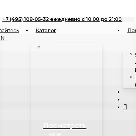
Close
Корзина
Skip
Cart
to
+7 (495) 108-05-32 ежедневно с 10:00 до 21:00
main
content
Каталог
По
searc
acco
Посмотреть
все