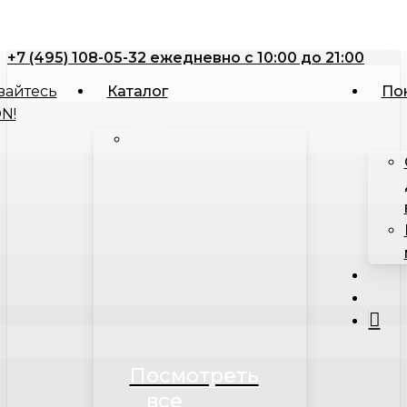
Close
Корзина
Skip
Cart
to
+7 (495) 108-05-32 ежедневно с 10:00 до 21:00
main
content
Каталог
По
searc
acco
Посмотреть
все