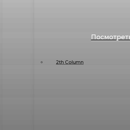
Посмотреть
2th Column