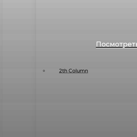
Посмотреть
2th Column