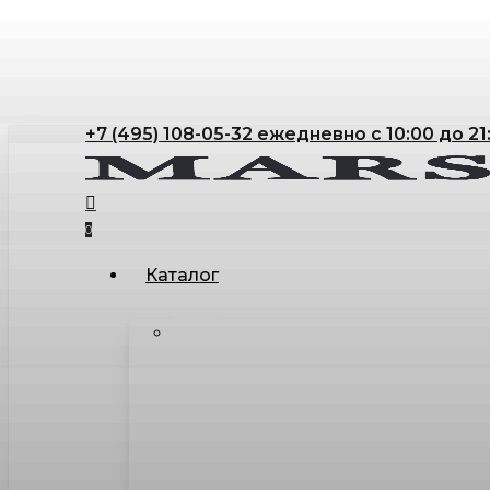
Skip
to
main
content
+7 (495) 108-05-32 ежедневно с 10:00 до 21
search
account
0
Menu
Каталог