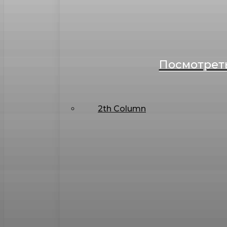
Посмотреть
2th Column