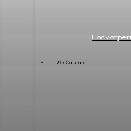
Посмотреть
2th Column