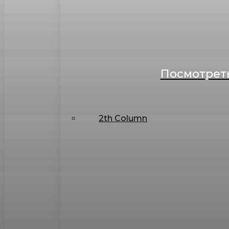
Посмотреть
2th Column