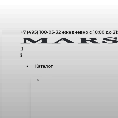
Skip
to
main
content
+7 (495) 108-05-32 ежедневно с 10:00 до 21
search
account
0
Menu
Каталог