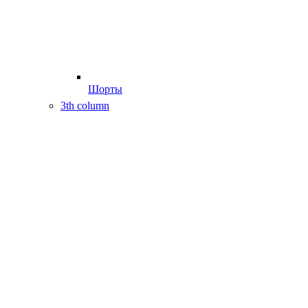
Шорты
3th column