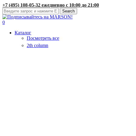
Skip
+7 (495) 108-05-32 ежедневно с 10:00 до 21:00
to
Search
main
Close
content
Search
search
account
0
Menu
Каталог
Посмотреть все
2th column