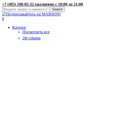
Skip
+7 (495) 108-05-32 ежедневно с 10:00 до 21:00
to
Search
main
Close
content
Search
search
account
0
Menu
Каталог
Посмотреть все
2th column