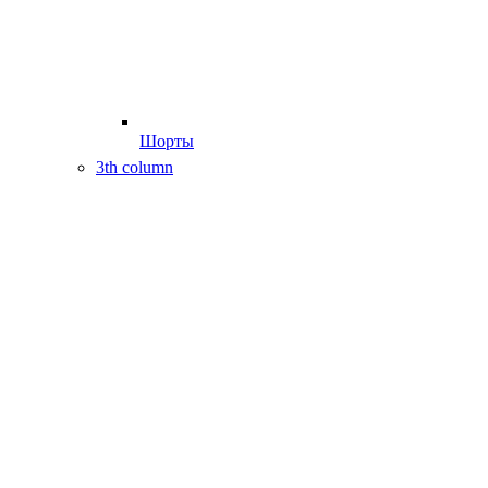
Шорты
3th column