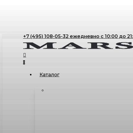
Skip
to
main
content
+7 (495) 108-05-32 ежедневно с 10:00 до 21
search
account
0
Menu
Каталог