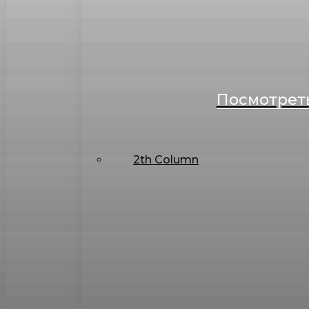
Посмотреть
2th Column